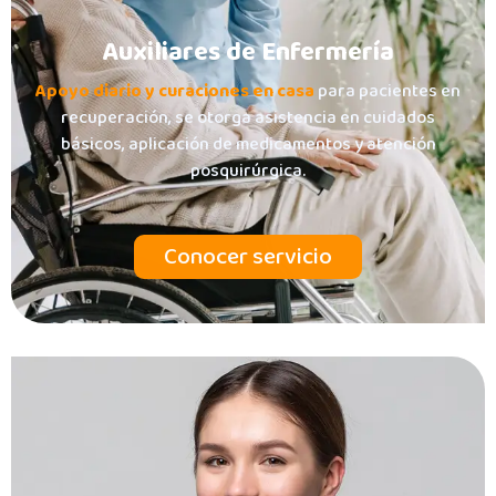
Auxiliares de Enfermería
Apoyo diario y curaciones en casa
para pacientes en
recuperación, se otorga asistencia en cuidados
básicos, aplicación de medicamentos y atención
posquirúrgica.
Conocer servicio